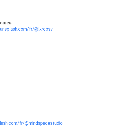
башев
/unsplash.com/fr/@lxrcbsv
o
plash.com/fr/@mindspacestudio