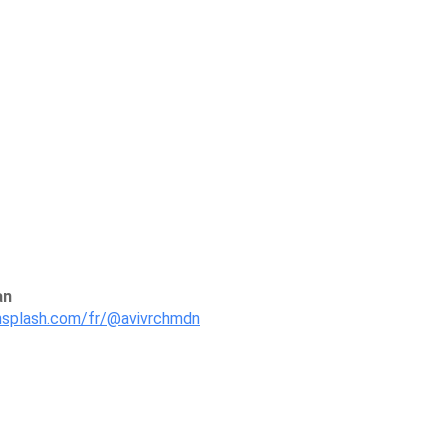
an
unsplash.com/fr/@avivrchmdn