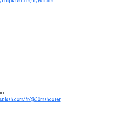
//unsplash.com/fr/@thorn
an
nsplash.com/fr/@30mshooter