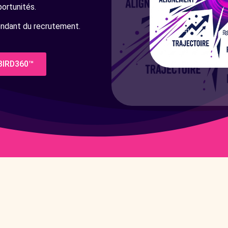
portunités.
endant du recrutement.
 BIRD360™